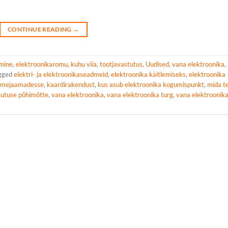
CONTINUE READING
→
umine
,
elektroonikaromu
,
kuhu viia
,
tootjavastutus
,
Uudised
,
vana elektroonika
,
gged
elektri- ja elektroonikaseadmeid
,
elektroonika käitlemiseks
,
elektroonika
tmejaamadesse
,
kaardirakendust
,
kus asub elektroonika kogumispunkt
,
mida t
tutuse põhimõtte
,
vana elektroonika
,
vana elektroonika turg
,
vana elektroonik