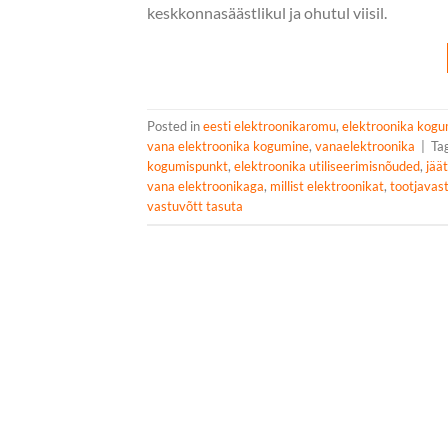
keskkonnasäästlikul ja ohutul viisil.
Posted in
eesti elektroonikaromu
,
elektroonika kog
vana elektroonika kogumine
,
vanaelektroonika
|
Ta
kogumispunkt
,
elektroonika utiliseerimisnõuded
,
jää
vana elektroonikaga
,
millist elektroonikat
,
tootjavas
vastuvõtt tasuta