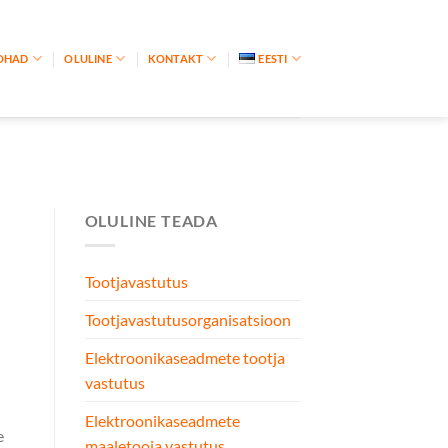
OHAD
OLULINE
KONTAKT
EESTI
OLULINE TEADA
Tootjavastutus
Tootjavastutusorganisatsioon
Elektroonikaseadmete tootja
vastutus
Elektroonikaseadmete
e
maaletooja vastutus