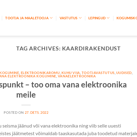
TOOTJA JA MAALETOOJA
VASTUTUS
LEPINGUD
KOGUMISK
TAG ARCHIVES:
KAARDIRAKENDUST
 KOGUMINE
,
ELEKTROONIKAROMU
,
KUHU VIIA
,
TOOTJAVASTUTUS
,
UUDISED
,
ANA ELEKTROONIKA KOGUMINE
,
VANAELEKTROONIKA
spunkt – too oma vana elektroonika
meile
POSTED ON
27. DETS. 2022
seisma jäänud või vana elektroonika ning viib selle uuesti
teistes jäätmetest võimaldab taaskasutada juba toodetud materjal