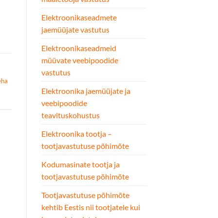
Elektroonikaseadmete
jaemüüjate vastutus
Elektroonikaseadmeid
müüvate veebipoodide
vastutus
eha
Elektroonika jaemüüjate ja
a
veebipoodide
teavituskohustus
Elektroonika tootja –
tootjavastutuse põhimõte
Kodumasinate tootja ja
tootjavastutuse põhimõte
Tootjavastutuse põhimõte
kehtib Eestis nii tootjatele kui