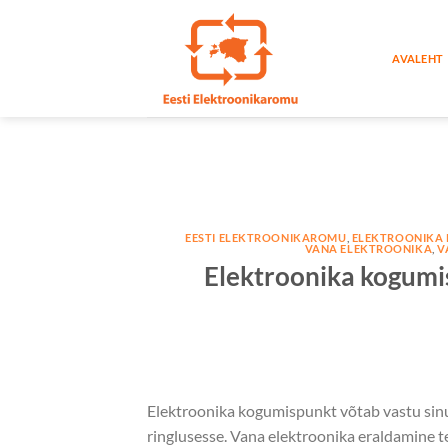
Skip
to
AVALEHT
content
EESTI ELEKTROONIKAROMU
,
ELEKTROONIKA
VANA ELEKTROONIKA
,
V
Elektroonika kogumi
Elektroonika kogumispunkt võtab vastu sinu 
ringlusesse. Vana elektroonika eraldamine 