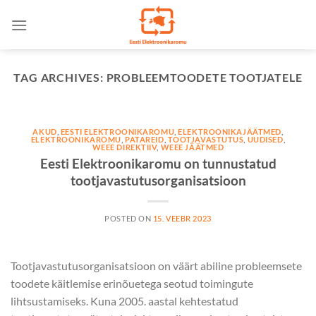
Skip
to
content
TAG ARCHIVES:
PROBLEEMTOODETE TOOTJATELE
AKUD
,
EESTI ELEKTROONIKAROMU
,
ELEKTROONIKAJÄÄTMED
,
ELEKTROONIKAROMU
,
PATAREID
,
TOOTJAVASTUTUS
,
UUDISED
,
WEEE DIREKTIIV
,
WEEE JÄÄTMED
Eesti Elektroonikaromu on tunnustatud
tootjavastutusorganisatsioon
POSTED ON
15. VEEBR 2023
Tootjavastutusorganisatsioon on väärt abiline probleemsete
toodete käitlemise erinõuetega seotud toimingute
lihtsustamiseks. Kuna 2005. aastal kehtestatud