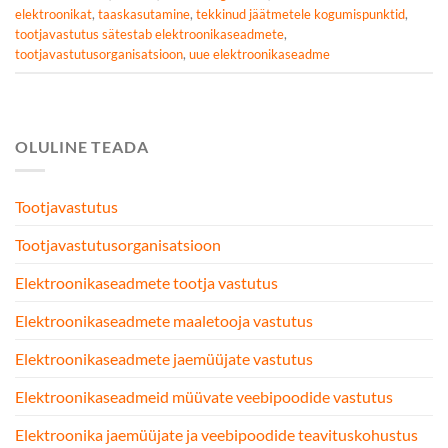
elektroonikat
,
taaskasutamine
,
tekkinud jäätmetele kogumispunktid
,
tootjavastutus sätestab elektroonikaseadmete
,
tootjavastutusorganisatsioon
,
uue elektroonikaseadme
OLULINE TEADA
Tootjavastutus
Tootjavastutusorganisatsioon
Elektroonikaseadmete tootja vastutus
Elektroonikaseadmete maaletooja vastutus
Elektroonikaseadmete jaemüüjate vastutus
Elektroonikaseadmeid müüvate veebipoodide vastutus
Elektroonika jaemüüjate ja veebipoodide teavituskohustus