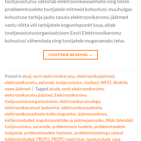
tootjavastutus sätestab elektroonikaseadmete ning teiste
probleemtoodete tootjatele mitmeid kohustusi, muuhulgas
kohustuse tarbija jaoks tasuta elektroonikaromu jäätmed
vastu võtta või tarbijatele kogumispunkt luua, aitab
tootjavastutusorganisatsioon Eesti Elektroonikaromu
kohustusi vähendada ning tootjatele mugavamaks teha.
CONTINUE READING
→
Posted in
akud
,
eesti elektroonikaromu
,
elektroonikajäätmed
,
elektroonikaromu
,
patareid
,
tootjavastutus
,
Uudised
,
WEEE direktiiv
,
weee jäätmed
|
Tagged
akude
,
eesti elektroonikaromu
,
elektroonikaromu jäätmed
,
Elektroonikaromu
tootjavastutusorganisatsioon
,
elektroonikaromudega
,
elektroonikaromust loobumise
,
elektroonikaseadmete
,
elektroonikaseadmete kokku kogumine
,
jäätmeseaduses
,
käitlemisnõuded
,
kogumispunktides ja jäätmejaamades
,
Mida tähendab
tootjavastutus
,
patareide
,
probleemsete toodete
,
probleemtoodete
tootjatele
,
probleemtoodete tootmise
,
probleemtoodetega seotud
käitlemisnõuded
,
PROTO
,
PROTO registrisse
,
taaskasutada vana