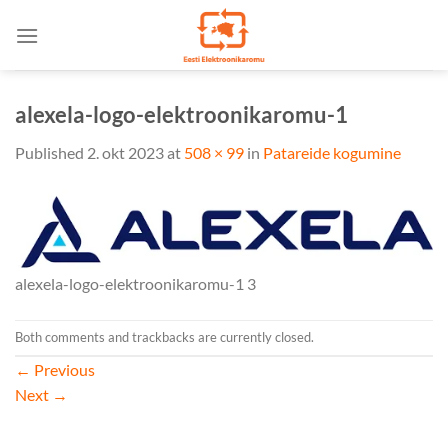
Skip
to
content
alexela-logo-elektroonikaromu-1
Published
2. okt 2023
at
508 × 99
in
Patareide kogumine
alexela-logo-elektroonikaromu-1 3
Both comments and trackbacks are currently closed.
←
Previous
Next
→