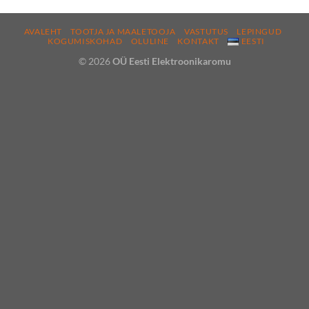
AVALEHT
TOOTJA JA MAALETOOJA
VASTUTUS
LEPINGUD
KOGUMISKOHAD
OLULINE
KONTAKT
EESTI
© 2026
OÜ Eesti Elektroonikaromu