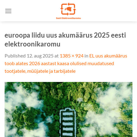
Skip
to
content
euroopa liidu uus akumäärus 2025 eesti
elektroonikaromu
Published
12. aug 2025
at
1385 × 924
in
EL uus akumäärus
toob alates 2026 aastast kaasa olulised muudatused
tootjatele, müüjatele ja tarbijatele