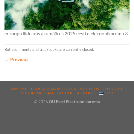
euroopa liidu uus akumäärus 2025 eesti elektroonikaromu 3
Both comments and trackbacks are currently closed.
←
Previous
AVALEHT
TOOTJA JA MAALETOOJA
VASTUTUS
LEPINGUD
KOGUMISKOHAD
OLULINE
KONTAKT
EESTI
© 2026
OÜ Eesti Elektroonikaromu